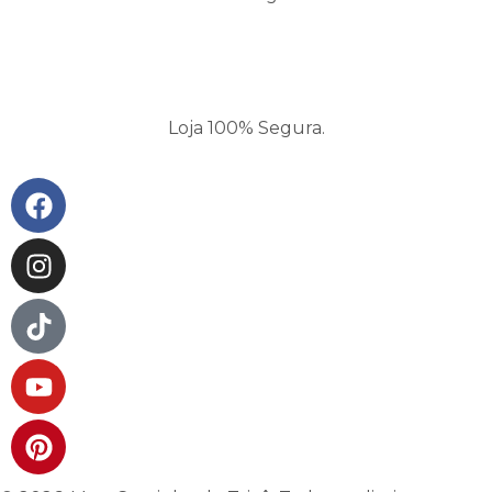
Loja 100% Segura.
Facebook
Instagram
Tiktok
Youtube
Pinterest