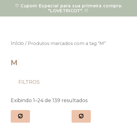
Ir
♡ Cupom Especial para sua primeira compra:
para
*LOVETRICOT*. ♡
o
conteúdo
Início
/ Produtos marcados com a tag “M”
M
FILTROS
Classificado
por
Exibindo 1–24 de 139 resultados
mais
recente