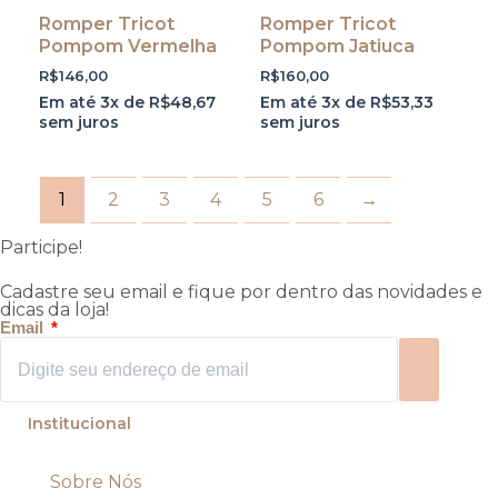
Romper Tricot
Romper Tricot
Pompom Vermelha
Pompom Jatiuca
R$
146,00
R$
160,00
Em até 3x de
R$
48,67
Em até 3x de
R$
53,33
sem juros
sem juros
1
2
3
4
5
6
→
Participe!
Cadastre seu email e fique por dentro das novidades e
dicas da loja!
Email
Enviar
Institucional
Sobre Nós