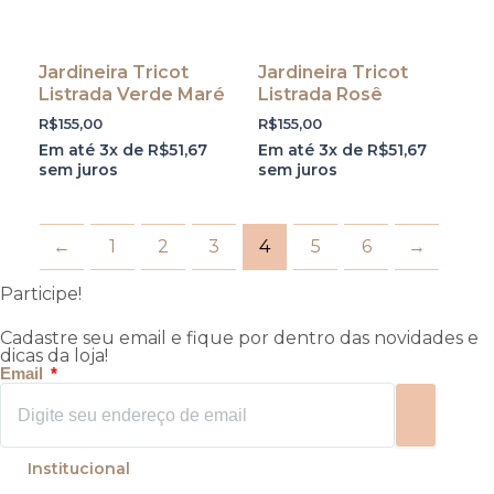
Jardineira Tricot
Jardineira Tricot
Listrada Verde Maré
Listrada Rosê
R$
155,00
R$
155,00
Em até 3x de
R$
51,67
Em até 3x de
R$
51,67
sem juros
sem juros
←
1
2
3
4
5
6
→
Participe!
Cadastre seu email e fique por dentro das novidades e
dicas da loja!
Email
Enviar
Institucional