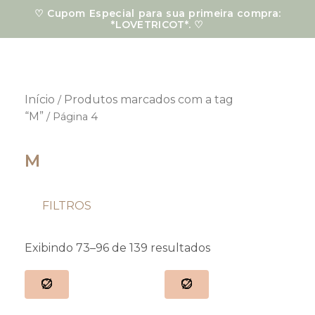
Ir
♡ Cupom Especial para sua primeira compra:
para
*LOVETRICOT*. ♡
o
conteúdo
Início
Produtos marcados com a tag
/
“M”
/ Página 4
M
FILTROS
Classificado
por
Exibindo 73–96 de 139 resultados
mais
recente