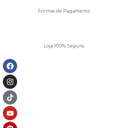
Formas de Pagamento
Loja 100% Segura.
Facebook
Instagram
Tiktok
Youtube
Pinterest