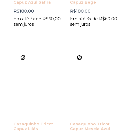
Capuz Azul Safira
Capuz Bege
R$
180,00
R$
180,00
Em até 3x de
R$
60,00
Em até 3x de
R$
60,00
sem juros
sem juros
Casaquinho Tricot
Casaquinho Tricot
Capuz Lilás
Capuz Mescla Azul