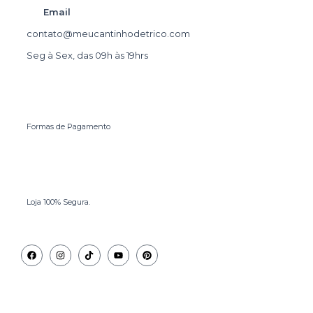
Email
contato@meucantinhodetrico.com
Seg à Sex, das 09h às 19hrs
Formas de Pagamento
Loja 100% Segura.
Facebook
Instagram
Tiktok
Youtube
Pinterest
Central de Atendimento
© 2026, Meu Cantinho de Tricô. Todos os direitos reservados. CNPJ:
Segunda à sexta das 09hs às 19hs.
39.890.996/0001-93