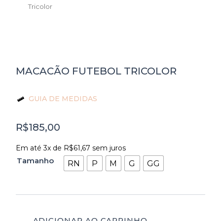
Tricolor
MACACÃO FUTEBOL TRICOLOR
GUIA DE MEDIDAS
R$
185,00
Macacão
Em até 3x de
R$
61,67
sem juros
Futebol
Tamanho
Tricolor
RN
P
M
G
GG
quantidade
ADICIONAR AO CARRINHO