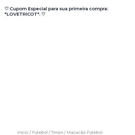
Ir
♡ Cupom Especial para sua primeira compra:
para
*LOVETRICOT*. ♡
o
conteúdo
Início
/
Futebol / Times
/ Macacão Futebol