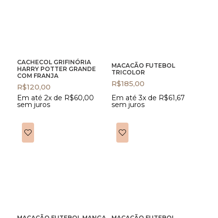
CACHECOL GRIFINÓRIA
MACACÃO FUTEBOL
HARRY POTTER GRANDE
TRICOLOR
COM FRANJA
R$
185,00
R$
120,00
Em até 2x de
R$
60,00
Em até 3x de
R$
61,67
sem juros
sem juros
MACACÃO FUTEBOL MANGA
MACACÃO FUTEBOL