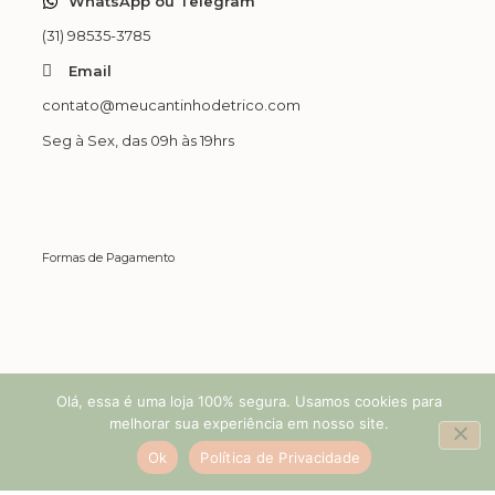
WhatsApp ou Telegram
(31) 98535-3785
Email
contato@meucantinhodetrico.com
Seg à Sex, das 09h às 19hrs
Formas de Pagamento
Loja 100% Segura.
Olá, essa é uma loja 100% segura. Usamos cookies para
melhorar sua experiência em nosso site.
Ok
Política de Privacidade
Facebook
Instagram
Tiktok
Youtube
Pinterest