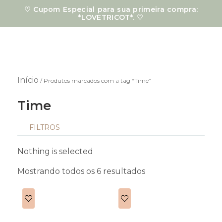
Ir
♡ Cupom Especial para sua primeira compra:
para
*LOVETRICOT*. ♡
o
conteúdo
Início
/ Produtos marcados com a tag “Time”
Time
FILTROS
Classificado
por
Nothing is selected
mais
recente
Mostrando todos os 6 resultados