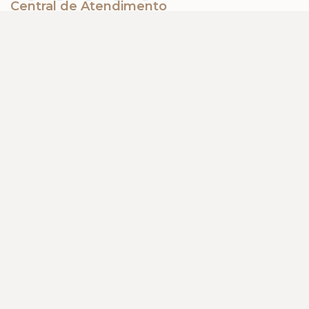
Central de Atendimento
© 2026, Meu Cantinho de Tricô. Todos os direitos reservados. CNPJ:
Segunda à sexta das 09hs às 19hs.
39.890.996/0001-93
Sábados das 09hs às 13hs
(31) 98535-3785
WhatsApp
BEM VINDO
Entre ou Cadastre-se
BABY GIRL