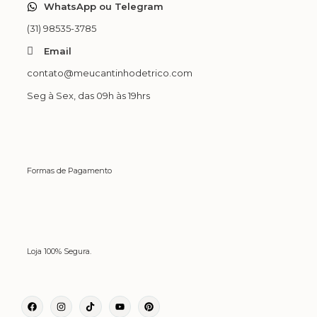
WhatsApp ou Telegram
(31) 98535-3785
Email
contato@meucantinhodetrico.com
Seg à Sex, das 09h às 19hrs
Formas de Pagamento
Loja 100% Segura.
Facebook
Instagram
Tiktok
Youtube
Pinterest