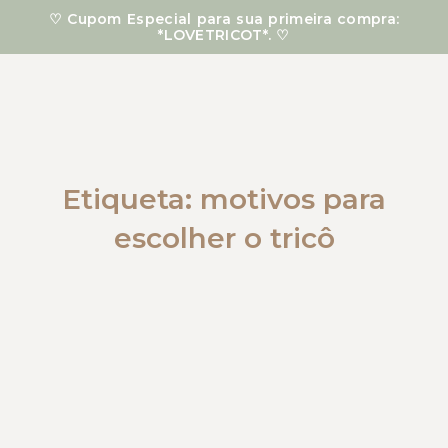
Ir
♡ Cupom Especial para sua primeira compra:
para
*LOVETRICOT*. ♡
o
conteúdo
Etiqueta: motivos para
escolher o tricô