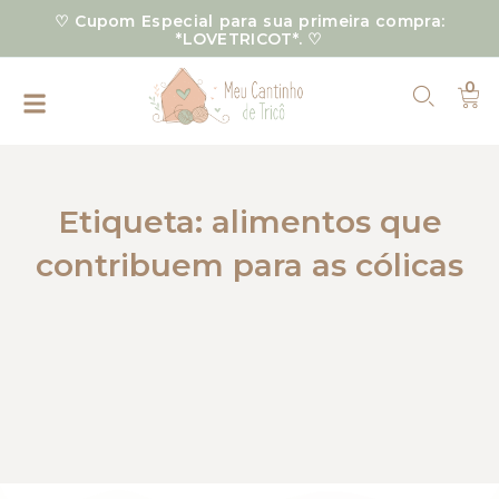
Ir
♡ Cupom Especial para sua primeira compra:
para
*LOVETRICOT*. ♡
o
0
conteúdo
Car
Etiqueta: alimentos que
contribuem para as cólicas