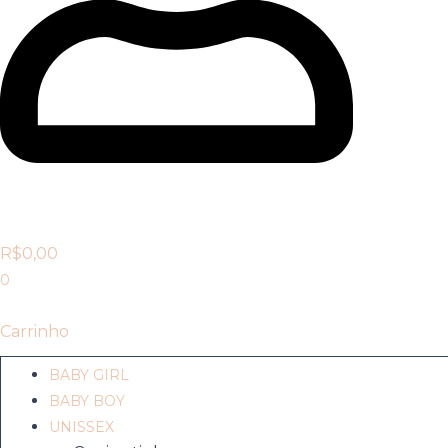
R$
0,00
0
Carrinho
BABY GIRL
BABY BOY
UNISSEX