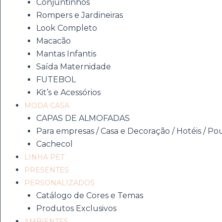
Conjuntinhos
Rompers e Jardineiras
Look Completo
Macacão
Mantas Infantis
Saída Maternidade
FUTEBOL
Kit’s e Acessórios
MODA CASA
CAPAS DE ALMOFADAS
Para empresas / Casa e Decoração / Hotéis / Po
Cachecol
LINHA PET
PRESENTES
PERSONALIZADOS
Catálogo de Cores e Temas
Produtos Exclusivos
AMBIENTES