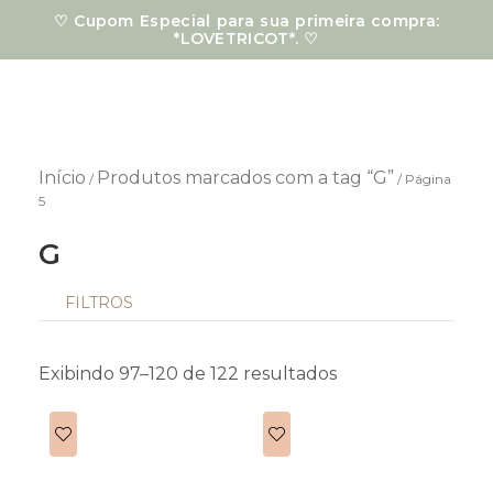
Ir
♡ Cupom Especial para sua primeira compra:
para
*LOVETRICOT*. ♡
o
conteúdo
Início
Produtos marcados com a tag “G”
/
/ Página
5
G
FILTROS
Classificado
por
mais
Exibindo 97–120 de 122 resultados
recente