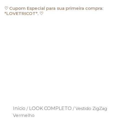
Ir
♡ Cupom Especial para sua primeira compra:
para
*LOVETRICOT*. ♡
o
conteúdo
Início
LOOK COMPLETO
/
/ Vestido ZigZag
Vermelho