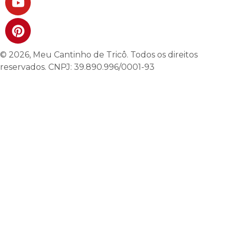
© 2026, Meu Cantinho de Tricô. Todos os direitos
reservados. CNPJ: 39.890.996/0001-93
Central de Atendimento
Segunda à sexta das 09hs às 19hs.
Sábados das 09hs às 13hs
(31) 98535-3785
WhatsApp