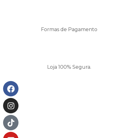
Formas de Pagamento
Loja 100% Segura.
Facebook
Instagram
Tiktok
Youtube
Pinterest