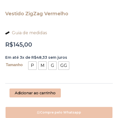
Vestido ZigZag Vermelho
Guia de medidas
R$
145,00
Vestido
Em até 3x de
R$
48,33
sem juros
ZigZag
Vermelho
Tamanho
P
M
G
GG
quantidade
Adicionar ao carrinho
Compre pelo Whatsapp