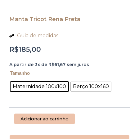
Manta Tricot Rena Preta
Guia de medidas
R$
185,00
Manta
A partir de 3x de
R$
61,67
sem juros
Tricot
Rena
Tamanho
Preta
quantidade
Maternidade 100x100
Berço 100x160
Adicionar ao carrinho