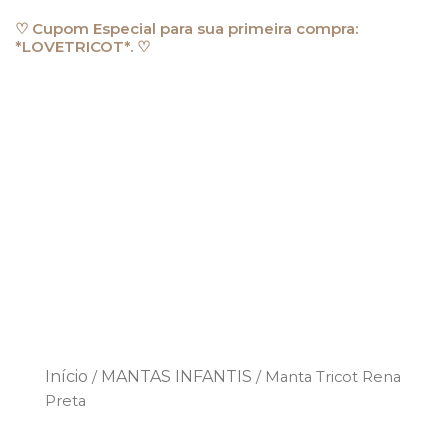
Ir
♡ Cupom Especial para sua primeira compra:
para
*LOVETRICOT*. ♡
o
conteúdo
Início
MANTAS INFANTIS
/
/ Manta Tricot Rena
Preta