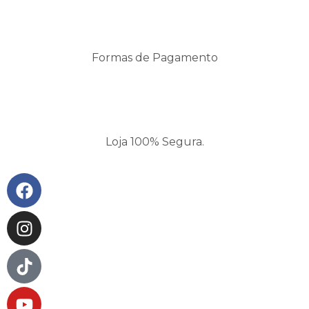
Formas de Pagamento
Loja 100% Segura.
Facebook
Instagram
Tiktok
Youtube
Pinterest