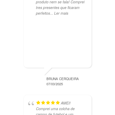
m
produto nem se fala! Comprei
c
tres presentes que ficaram
e
perfeitos
... Ler mais
BRUNA CERQUEIRA
07/03/2025
AMEI!
Comprei uma colcha de
s
campo de futebol e um