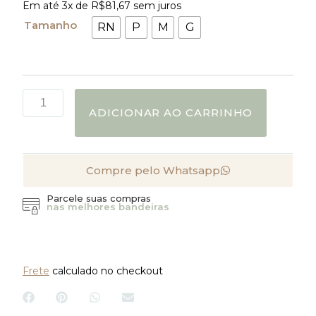
Em até 3x de
R$
81,67
sem juros
Personalizado
quantidade
Tamanho
RN
P
M
G
ADICIONAR AO CARRINHO
Compre pelo Whatsapp
Parcele suas compras
nas melhores bandeiras
Frete
calculado no checkout