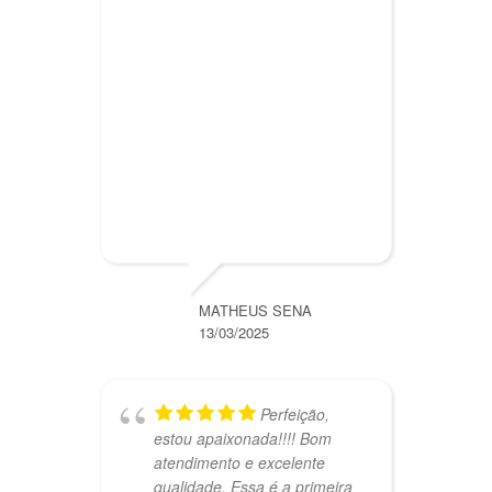
MATHEUS SENA
13/03/2025
Perfeição,
estou apaixonada!!!! Bom
I
atendimento e excelente
C
qualidade. Essa é a primeira
m