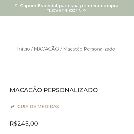
Ir
♡ Cupom Especial para sua primeira compra:
para
*LOVETRICOT*. ♡
o
conteúdo
Início
MACACÃO
/
/ Macacão Personalizado
MACACÃO PERSONALIZADO
GUIA DE MEDIDAS
R$
245,00
Macacão