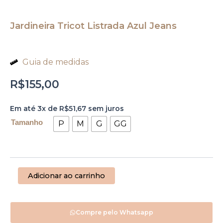
Jardineira Tricot Listrada Azul Jeans
Guia de medidas
R$
155,00
Jardineira
Em até 3x de
R$
51,67
sem juros
Tricot
Listrada
Tamanho
P
M
G
GG
Azul
Jeans
quantidade
Adicionar ao carrinho
Compre pelo Whatsapp