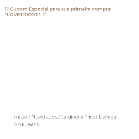
Ir
♡ Cupom Especial para sua primeira compra:
para
*LOVETRICOT*. ♡
o
conteúdo
Início
Novidades
/
/ Jardineira Tricot Listrada
Azul Jeans