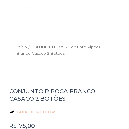
Ir
♡ Cupom Especial para sua primeira compra:
para
*LOVETRICOT*. ♡
o
conteúdo
Início
/
CONJUNTINHOS
/ Conjunto Pipoca
Branco Casaco 2 Botões
CONJUNTO PIPOCA BRANCO
CASACO 2 BOTÕES
GUIA DE MEDIDAS
R$
175,00