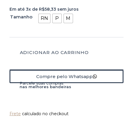
Conjunto
Em até 3x de
R$
58,33
sem juros
Pipoca
Tamanho
Branco
RN
P
M
Casaco
2
Botões
quantidade
ADICIONAR AO CARRINHO
Compre pelo Whatsapp
Parcele suas compras
nas melhores bandeiras
Frete
calculado no checkout