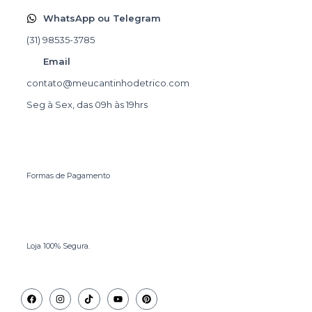
WhatsApp ou Telegram
(31) 98535-3785
Email
contato@meucantinhodetrico.com
Seg à Sex, das 09h às 19hrs
Formas de Pagamento
Loja 100% Segura.
Facebook
Instagram
Tiktok
Youtube
Pinterest