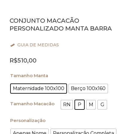
CONJUNTO MACACÃO
PERSONALIZADO MANTA BARRA
GUIA DE MEDIDAS
R$
510,00
Conjunto
Macacão
Tamanho Manta
Personalizado
Manta
Maternidade 100x100
Berço 100x160
Barra
quantidade
Tamanho Macacão
RN
P
M
G
Personalização
Apenas Nome
Personalização Completa