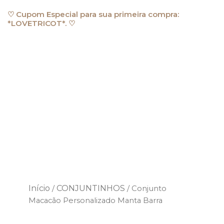
Ir
♡ Cupom Especial para sua primeira compra:
para
*LOVETRICOT*. ♡
o
conteúdo
Início
CONJUNTINHOS
/
/ Conjunto
Macacão Personalizado Manta Barra