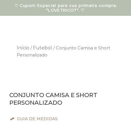
Ir
♡ Cupom Especial para sua primeira compra:
para
*LOVETRICOT*. ♡
o
conteúdo
Início
Futebol
/
/ Conjunto Camisa e Short
Personalizado
CONJUNTO CAMISA E SHORT
PERSONALIZADO
GUIA DE MEDIDAS