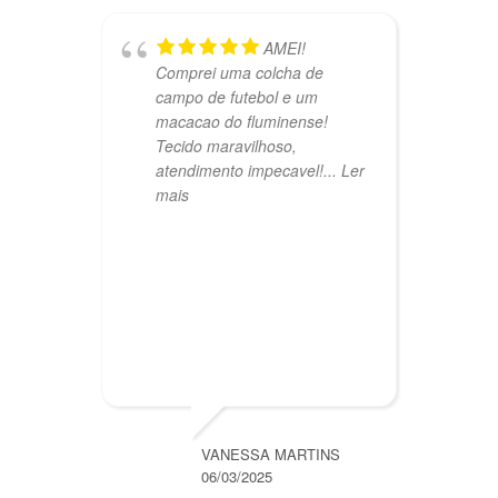
AMEI!
Comprei uma colcha de
s
campo de futebol e um
m
macacao do fluminense!
Tecido maravilhoso,
atendimento impecavel!
... Ler
mais
VANESSA MARTINS
06/03/2025