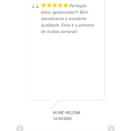
Perfeição,
estou apaixonada!!!! Bom
I
atendimento e excelente
C
qualidade. Essa é a primeira
m
de muitas compras!
M
ALINE HELENA
12/03/2025