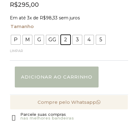
R$
295,00
Conjunto
Em até 3x de
R$
98,33
sem juros
Camisa
e
Tamanho
Short
Personalizado
quantidade
P
M
G
GG
2
3
4
5
LIMPAR
ADICIONAR AO CARRINHO
Compre pelo Whatsapp
Parcele suas compras
nas melhores bandeiras