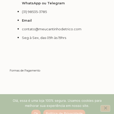
WhatsApp ou Telegram
(31) 98535-3785
Email
contato@meucantinhodetrico.com
Seg à Sex, das 09h às 19hrs
Formas de Pagamento
Loja 100% Segura.
Olá, essa é uma loja 100% segura. Usamos cookies para
melhorar sua experiência em nosso site.
Ok
Política de Privacidade