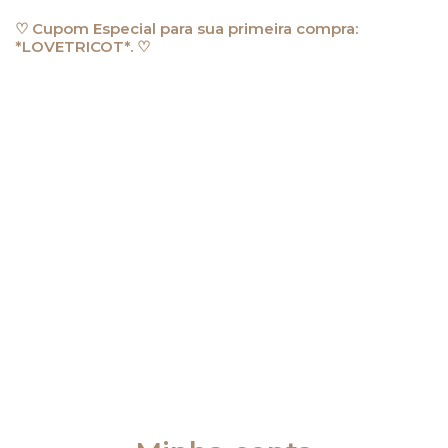
Ir
♡ Cupom Especial para sua primeira compra:
para
*LOVETRICOT*. ♡
o
conteúdo