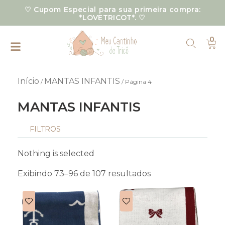
Ir
♡ Cupom Especial para sua primeira compra:
para
*LOVETRICOT*. ♡
o
0
conteúdo
Car
Início
MANTAS INFANTIS
/
/ Página 4
MANTAS INFANTIS
FILTROS
Classificado
por
Nothing is selected
mais
recente
Exibindo 73–96 de 107 resultados