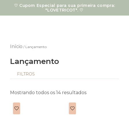
Ir
♡ Cupom Especial para sua primeira compra:
para
*LOVETRICOT*. ♡
o
conteúdo
Início
/ Lançamento
Lançamento
FILTROS
Classificado
por
mais
Mostrando todos os 14 resultados
recente